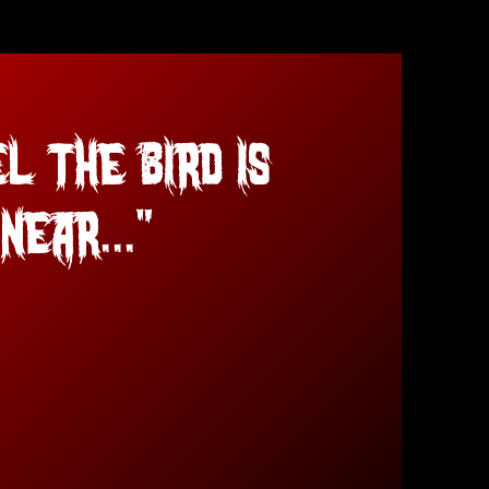
el the Bird is
near..."