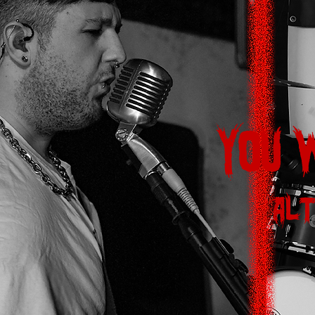
You 
Alt