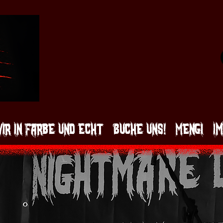
ir in Farbe und Echt
Buche uns!
Mengi
I