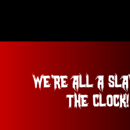
We're all a Sla
the Clock!