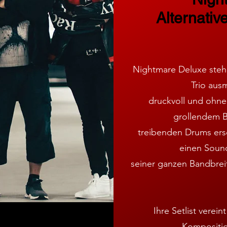
Alternativ
Nightmare Deluxe stehe
Trio aus
druckvoll und ohne
grollendem Ba
treibenden Drums ersc
einen Sound
seiner ganzen Bandbreite
Ihre Setlist verei
Kompositio