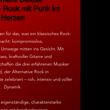
e Rock mit Punk im
Herzen
n für das, was ein klassisches Rock-
macht: kompromisslos,
 Umwege mitten ins Gesicht. Mit
ss, kraftvoller Gitarre und
haffen die drei erfahrenen Musiker
, der Alternative Rock in
 zelebriert – roh, intensiv und voller
Dynamik.
nt eigenständige, charakterstarke
nen mit handverlesenen