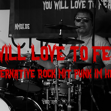
will love to fe
ernative Rock mit Punk im 